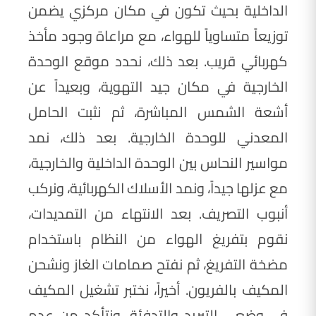
الداخلية بحيث تكون في مكان مركزي يضمن
توزيعاً متساوياً للهواء، مع مراعاة وجود مأخذ
كهربائي قريب. بعد ذلك، نحدد موقع الوحدة
الخارجية في مكان جيد التهوية، وبعيداً عن
أشعة الشمس المباشرة، ثم نثبت الحامل
المعدني للوحدة الخارجية. بعد ذلك، نمد
مواسير النحاس بين الوحدة الداخلية والخارجية،
مع عزلها جيداً، ونمد الأسلاك الكهربائية، ونركب
أنبوب التصريف. بعد الانتهاء من التمديدات،
نقوم بتفريغ الهواء من النظام باستخدام
مضخة التفريغ، ثم نفتح صمامات الغاز ونشحن
المكيف بالفريون. أخيراً، نختبر تشغيل المكيف
في وضعي التبريد والتدفئة، ونتأكد من عدم