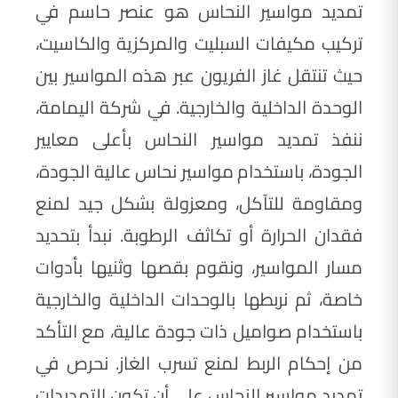
تمديد مواسير النحاس هو عنصر حاسم في
تركيب مكيفات السبليت والمركزية والكاسيت،
حيث تنتقل غاز الفريون عبر هذه المواسير بين
الوحدة الداخلية والخارجية. في شركة اليمامة،
ننفذ تمديد مواسير النحاس بأعلى معايير
الجودة، باستخدام مواسير نحاس عالية الجودة،
ومقاومة للتآكل، ومعزولة بشكل جيد لمنع
فقدان الحرارة أو تكاثف الرطوبة. نبدأ بتحديد
مسار المواسير، ونقوم بقصها وثنيها بأدوات
خاصة، ثم نربطها بالوحدات الداخلية والخارجية
باستخدام صواميل ذات جودة عالية، مع التأكد
من إحكام الربط لمنع تسرب الغاز. نحرص في
تمديد مواسير النحاس على أن تكون التمديدات