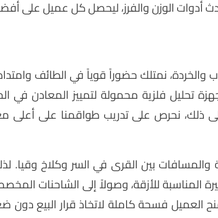
أحدث أدوات الوزن والفرز، ليحصل كل عميل على أ
الخردة، نمتلك حضوراً قوياً في الطائف وامتداد
أجهزة تحليل فلزية محمولة لتمييز المعادن في ا
إلى ذلك، نحرص على تدريب طواقمنا على أعلى معا
ة والمسافات بين القرى في السر وكلاخ وقيا. لذل
غيرة المناسبة للأزقة، وصولاً إلى الشاحنات المخ
نح العميل فسحة كاملة لاتخاذ قرار البيع دون 