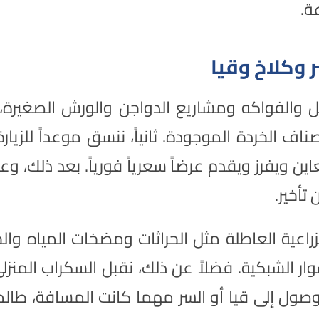
ة.
 وكلاخ وقيا
 والفواكه ومشاريع الدواجن والورش الصغيرة، و
ف الخردة الموجودة. ثانياً، ننسق موعداً للزيارة 
اين ويفرز ويقدم عرضاً سعرياً فورياً. بعد ذلك، 
تأخير.
عية العاطلة مثل الحراثات ومضخات المياه والجر
وار الشبكية. فضلاً عن ذلك، نقبل السكراب المنز
 الوصول إلى قيا أو السر مهما كانت المسافة، ط