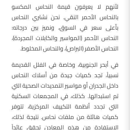
لأنهم لا يعرفون قيمة النحاس المكسو
بالنحاس الأحمر النقي. نحن نشتري النحاس
بأعلى سعر في السوق، ونميز بين درجاته:
النحاس الأحمر (المواسير والكابلات المجردة)،
النحاس الأصفر (البراص)، والنحاس المخلوط.
في أبحر الجنوبية، وخاصة في الفلل القديمة
نسبياً، تجد كميات جيدة من أسلاك النحاس
داخل الجدران أو مواسير التمديدات الصحية التي
تم استبدالها. كذلك، في المجمعات السكنية
التي تجدد أنظمة التكييف المركزية، تتوفر
كميات هائلة من ملفات نحاس. نتيجة لذلك،
الاستفادة من هذه المعادن تحقق عائداً