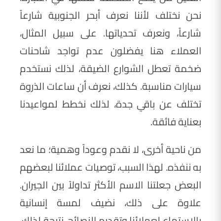
نحن نختلف لأننا نعرف أبحر الجنوبية شارعاً
شارعاً، ونعرف تحدياتها. على سبيل المثال،
العملاء هنا يفضلون عدم تواجد شاحنات
ضخمة تعطل الشوارع الضيقة، لذلك نستخدم
سيارات مناسبة. كذلك، نعرف أن ساعات الذروة
تختلف عن باقي جدة، لذلك نخطط لمواعيدنا
بعناية فائقة.
من ناحية أخرى، لا نقدم وعوداً وهمية؛ ما نعد
به ننفذه. لهذا السبب، توصيات عملائنا لبعضهم
البعض جعلتنا الاسم الأكثر تداولاً بين الجيران.
علاوة على ذلك، نضيف لمسة إنسانية
بالاستماع لعملائنا وتقديم النصائح. نتيجة لذلك،