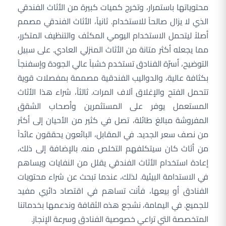
محتوياتها باستمرار، وتخرج كميات كبيرة من الأثاث الفندقي
الذي لا يزال صالحاً للاستخدام. ثانياً، الأثاث الفندقي مصمم
أصلاً ليتحمل الاستخدام اليومي المكثف والتنظيف المتكرر،
مما يجعله أكثر متانة من الأثاث المنزلي العادي. على سبيل
التوضيح، أسرّة الفنادق تستخدم خشباً عالي الجودة وإسفنجاً
بكثافة عالية، والدواليب الفندقية مصممة بمفصلات قوية
تتحمل الفتح والإغلاق آلاف المرات. ثالثاً، شراء هذا الأثاث
المستعمل يوفر على المستثمرين وأصحاب الشقق
المفروشة مبالغ طائلة، تصل في كثير من الأحيان إلى أكثر
من نصف سعر الجديد. في المقابل، البائعون يحققون عائداً
من أثاث كان سيتكلفهم التخلص منه. بالإضافة إلى ذلك،
إعادة استخدام الأثاث الفندقي يقلل من النفايات ويساهم
في الاستدامة البيئية. لذلك، عندما تبحث عن شراء محتويات
الفنادق أو بيعها، فأنت تساهم في اقتصاد دائري مفيد
للجميع. في اليمامة، نشجع هذه الثقافة وندعمها بخدماتنا
المتخصصة التي تراعي خصوصية الفنادق وسرعة الإنجاز.