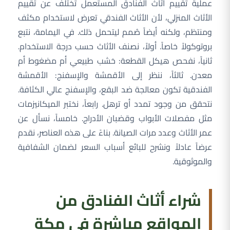
عملية تقييم أثاث الفنادق المستعمل تختلف عن تقييم
الأثاث المنزلي، لأن الأثاث الفندقي تعرض لاستخدام مكثف
ومنتظم، ولكنه أيضاً صُمم ليتحمل ذلك. في اليمامة، نتبع
بروتوكولاً خاصاً. أولاً، نصنف الأثاث حسب درجة الاستخدام.
ثانياً، نفحص هيكل القطعة: خشب طبيعي أم مضغوط أم
معدن. ثالثاً، ننظر إلى الأقمشة والإسفنج: الأقمشة
الفندقية تكون معالجة ضد البقع، والإسفنج عالي الكثافة.
نتحقق من وجود تمدد أو ترهل. رابعاً، نختبر الميكانيزمات
مثل مفصلات الأبواب وقضبان الأدراج. خامساً، نسأل عن
عمر الأثاث وعدد مرات الصيانة. بناءً على هذه العناصر، نقدم
عرضاً عادلاً ونشرح للبائع أسباب السعر لضمان الشفافية
والموثوقية.
شراء أثاث الفنادق من
المواقع مباشرة في مكة