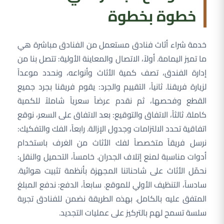
خطوة بخطوة
خدمة شراء أثاث فنادق مستعمل من الفنادق مباشرة هي
ما تميز اليمامة. أولاً، الاتصال والمعاينة الأولية: تتصل بنا من
إدارة الفندق، تصف كمية الأثاث وأنواعه، ونحدد موعداً
لزيارة فريقنا. ثانياً، التقييم والجرد: يقوم فريقنا بجرد جميع
القطع وفحصها، ثم نقدم عرضاً سعرياً شاملاً للكمية
كاملة. ثالثاً، الاتفاق والتوقيع: بعد الاتفاق على السعر، نوقع
اتفاقية تحدد الالتزامات وجدول الإزالة. رابعاً، الفك والتفكيك:
نرسل فريقاً متخصصاً لفك الأثاث من الغرف باستخدام
أدوات مناسبة لمنع إتلاف الجدران. خامساً، التحميل والنقل:
نحمّل الأثاث على شاحناتنا المجهزة بأنظمة تثبيت هوائية.
سادساً، التنظيف الأولي للموقع. سابعاً، الدفع: ندفع المبلغ
المتفق عليه بالكامل. بهذه الطريقة نضمن للفنادق تجربة
سلسة تسمح لهم بالتركيز على عمليات التجديد.