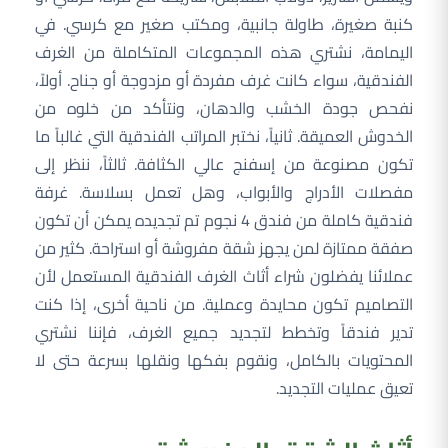
كنبة صغيرة، طاولة جانبية، ومكتب صغير مع كرسي. في
اليمامة، نشتري هذه المجموعات المتكاملة من الغرف
الفندقية، سواء كانت غرف مفردة أو مزدوجة أو جناح. أولاً،
نفحص جودة الخشب والدهان، ونتأكد من خلوه من
الخدوش العميقة. ثانياً، نختبر المراتب الفندقية التي غالباً ما
تكون مصنوعة من إسفنج عالي الكثافة. ثالثاً، ننظر إلى
مفصلات الأدراج والأبواب، وهل تعمل بسلاسة. غرفة
فندقية كاملة من فندق 4 نجوم تم تجديده يمكن أن تكون
صفقة ممتازة لمن يجهز شقة مفروشة أو استراحة. كثير من
عملائنا يفضلون شراء أثاث الغرف الفندقية المستعمل لأن
التصاميم تكون محايدة وعملية. من ناحية أخرى، إذا كنت
تدير فندقاً وتخطط لتجديد جميع الغرف، فإننا نشتري
المحتويات بالكامل، ونقوم بفكها ونقلها بسرعة حتى لا
تعيق عمليات التجديد.