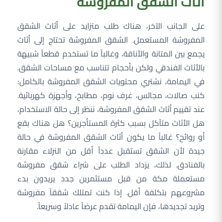
أثاث الشقق المفروشة
على الجانب الآخر، هناك طلب متزايد على أثاث الشقق
المفروشة المستعمل. الشقق المفروشة تحتاج إلى أثاث
يجمع بين المتانة والأناقة، وغالباً ما تستخدم قطعاً شبيهة
بالأثاث الفندقي ولكن بأحجام تتناسب مع مساحات الشقق.
في اليمامة، نشتري محتويات الشقق المفروشة بالكامل:
كنب صالات، مجالس، غرف نوم، مطابخ، وأجهزة كهربائية.
عند تقييم أثاث الشقق المفروشة، ننظر إلى حالة الاستخدام،
هل الأثاث متآكل بسبب كثرة المستأجرين؟ هل هناك بقع
أو روائح؟ غالباً ما يكون أثاث الشقق المفروشة في حالة
جيدة لأن الشقق تستقبل عدداً أقل من النزلاء مقارنة
بالفنادق. لذلك، يزداد الطلب على شراء شقق مفروشة
مستعملة مكة من قبل مستثمرين جدد يريدون بدء
مشروعهم بتكلفة أقل. إذا كنت تمتلك شققاً مفروشة
وتريد تجديدها، فإن اليمامة تقدم عرضاً عادلاً وسريعاً.