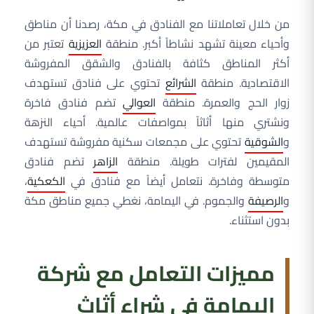
من خلال تعاملاتنا مع الفنادق في مكة، رصدنا أن مناطق
وأحياء معينة تشهد نشاطاً أكبر. منطقة
العزيزية
تعتبر من
أكثر المناطق كثافة بالفنادق والشقق المفروشة
الاقتصادية. منطقة
الشرائع
تحتوي على فنادق تستهدف
زوار الحج والعمرة. منطقة
العوالي
تضم فنادق فاخرة
ونشتري منها أثاثاً بمواصفات عالمية. أحياء النزهة
و
الشوقية
تحتوي على مجمعات سكنية مفروشة تستهدف
المقيمين لفترات طويلة. منطقة
الزاهر
تضم فنادق
متوسطة وفاخرة. نتعامل أيضاً مع فنادق في
الكعكية
،
و
الرصيفة
والجموم. في اليمامة، نغطي جميع مناطق مكة
بدون استثناء.
مميزات التعامل مع شركة
اليمامة في شراء أثاث