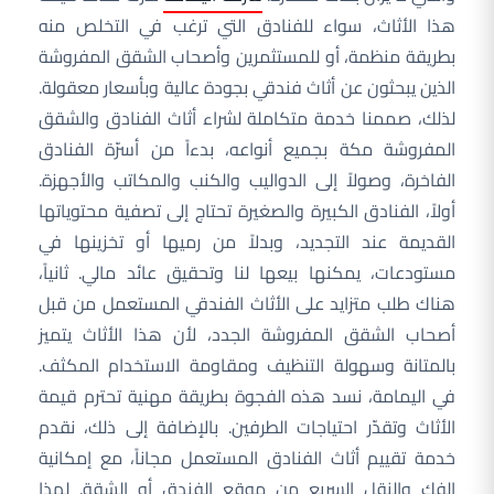
هذا الأثاث، سواء للفنادق التي ترغب في التخلص منه
بطريقة منظمة، أو للمستثمرين وأصحاب الشقق المفروشة
الذين يبحثون عن أثاث فندقي بجودة عالية وبأسعار معقولة.
لذلك، صممنا خدمة متكاملة لشراء أثاث الفنادق والشقق
المفروشة مكة بجميع أنواعه، بدءاً من أسرّة الفنادق
الفاخرة، وصولاً إلى الدواليب والكنب والمكاتب والأجهزة.
أولاً، الفنادق الكبيرة والصغيرة تحتاج إلى تصفية محتوياتها
القديمة عند التجديد، وبدلاً من رميها أو تخزينها في
مستودعات، يمكنها بيعها لنا وتحقيق عائد مالي. ثانياً،
هناك طلب متزايد على الأثاث الفندقي المستعمل من قبل
أصحاب الشقق المفروشة الجدد، لأن هذا الأثاث يتميز
بالمتانة وسهولة التنظيف ومقاومة الاستخدام المكثف.
في اليمامة، نسد هذه الفجوة بطريقة مهنية تحترم قيمة
الأثاث وتقدّر احتياجات الطرفين. بالإضافة إلى ذلك، نقدم
خدمة تقييم أثاث الفنادق المستعمل مجاناً، مع إمكانية
الفك والنقل السريع من موقع الفندق أو الشقة. لهذا