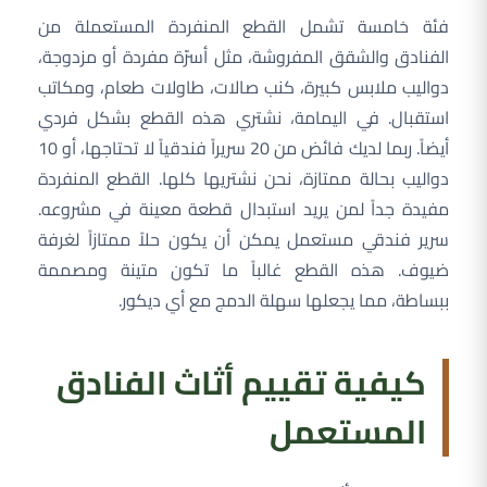
فئة خامسة تشمل القطع المنفردة المستعملة من
الفنادق والشقق المفروشة، مثل أسرّة مفردة أو مزدوجة،
دواليب ملابس كبيرة، كنب صالات، طاولات طعام، ومكاتب
استقبال. في اليمامة، نشتري هذه القطع بشكل فردي
أيضاً. ربما لديك فائض من 20 سريراً فندقياً لا تحتاجها، أو 10
دواليب بحالة ممتازة، نحن نشتريها كلها. القطع المنفردة
مفيدة جداً لمن يريد استبدال قطعة معينة في مشروعه.
سرير فندقي مستعمل يمكن أن يكون حلاً ممتازاً لغرفة
ضيوف. هذه القطع غالباً ما تكون متينة ومصممة
ببساطة، مما يجعلها سهلة الدمج مع أي ديكور.
كيفية تقييم أثاث الفنادق
المستعمل