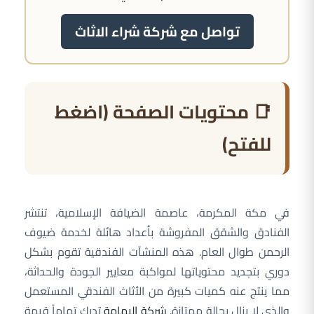
تواصل مع شركة شراء الاثاث
📑 محتويات الصفحة (اضغط
للفتح)
في مكة المكرمة، عاصمة الضيافة الإسلامية، تنتشر
الفنادق والشقق المفروشة بأعداد هائلة لخدمة ضيوف
الرحمن طوال العام. هذه المنشآت الفندقية تقوم بشكل
دوري بتجديد محتوياتها لمواكبة معايير الجودة والحداثة،
مما ينتج عنه كميات كبيرة من الأثاث الفندقي المستعمل
والذي لا يزال بحالة ممتازة.
شركة اليمامة
تدرك تماماً قيمة