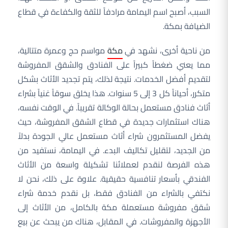
السبب، أصبح اسم اليمامة مرادفاً للثقة والكفاءة في قطاع
الضيافة بمكة.
من ناحية أخرى، نشهد في
مكة
مواسم حج وعمرة متتالية،
مما يعني ضغطاً كبيراً على الفنادق والشقق المفروشة
لتقديم أفضل الخدمات. نتيجة لذلك، يتم تجديد الأثاث بشكل
متكرر، أحياناً كل 3 إلى 5 سنوات. هذا يخلق سوقاً غنياً بشراء
أثاث فنادق مستعمل بحالة الوكالة تقريباً. في الوقت نفسه،
هناك استثمارات جديدة في قطاع الشقق المفروشة، حيث
يفضل المستثمرون شراء أثاث مستعمل عالي الجودة بدلاً
من الجديد، لتقليل تكاليف البدء. في اليمامة، نستفيد من
هذه الفرصة لنقدم لعملائنا تشكيلة واسعة من الأثاث
الفندقي بأسعار تنافسية حقيقية. علاوة على ذلك، نحن لا
نكتفي بالشراء من الفنادق فقط، بل نقدم خدمة شراء
شقق مفروشة مستعملة مكة بالكامل، من الأثاث إلى
الأجهزة والمفروشات. في المقابل، هناك من يبحث عن بيع