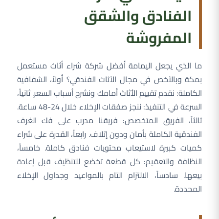
الفنادق والشقق
المفروشة
ما الذي يجعل اليمامة أفضل شركة شراء أثاث مستعمل
بمكة وبالأخص في مجال الأثاث الفندقي؟ أولاً، الشفافية
الكاملة: نقدم تقييم الأثاث أمامك ونشرح أسباب السعر. ثانياً،
السرعة في التنفيذ: ننجز صفقات الإخلاء خلال 24-48 ساعة.
ثالثاً، الفريق المتخصص: فريقنا مدرب على فك الغرف
الفندقية الكاملة بأمان ودون إتلاف. رابعاً، القدرة على شراء
كميات كبيرة لاستيعاب محتويات فنادق كاملة. خامساً،
النظافة والتعقيم: كل قطعة تخضع للتنظيف قبل إعادة
بيعها. سادساً، الالتزام التام بالمواعيد وجداول الإخلاء
المحددة.