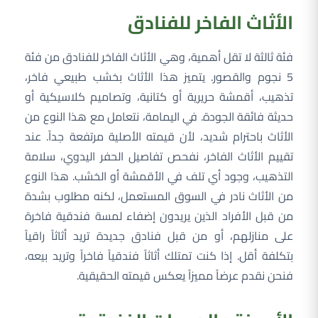
الأثاث الفاخر للفنادق
فئة ثالثة لا تقل أهمية، وهي الأثاث الفاخر للفنادق من فئة
5 نجوم والقصور. يتميز هذا الأثاث بخشب طبيعي فاخر،
تذهيب، أقمشة حريرية أو كتانية، وتصاميم كلاسيكية أو
حديثة فائقة الجودة. في اليمامة، نتعامل مع هذا النوع من
الأثاث باحترام شديد، لأن قيمته الأصلية مرتفعة جداً. عند
تقييم الأثاث الفاخر، نفحص تفاصيل الحفر اليدوي، سلامة
التذهيب، وجود أي تلف في الأقمشة أو الخشب. هذا النوع
من الأثاث نادر في السوق المستعمل، لكنه مطلوب بشدة
من قبل الأفراد الذين يريدون إضفاء لمسة فندقية فاخرة
على منازلهم، أو من قبل فنادق جديدة تريد أثاثاً راقياً
بتكلفة أقل. إذا كنت تمتلك أثاثاً فندقياً فاخراً وتريد بيعه،
فنحن نقدم عرضاً مميزاً يعكس قيمته الحقيقية.