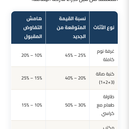
نسبة القيمة
هامش
نوع الأثاث
المتوقعة من
التفاوض
الجديد
المقبول
غرفة نوم
10% – 20%
25% – 45%
كاملة
كنبة صالة
15% – 25%
20% – 40%
(3+2+1)
طاولة
طعام مع
30% – 50%
10% – 15%
كراسي
مكتب