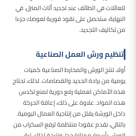
للعائلات في الطائف عند تجديد أثاث المنزل. في
النهاية، ستحصل على نقود فورية تعوضك جزءا
من تكاليف التجديد.
تنظيم ورش العمل الصناعية
أولا، تنتج الورش والمخارط الصناعية كميات
يومية من برادة الحديد والقصاصات. لذلك، تحتاج
هذه الأماكن لعملية رفع دورية لمنع تكدس
هذه المواد. علاوة على ذلك، إعاقة الحركة
داخل الورشة يقلل من إنتاجية العمال اليومية.
بالتالي، نقدم عقودا منتظمة لرفع السكراب من
الورش بأسعار ممتازة جدا. ونتيجة لذلك، تبقى