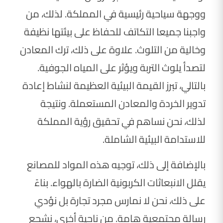
ووجهة سياحية رئيسية في المملكة. لذلك، من
واجبنا جميعا التكاتف للحفاظ على بيئتها نظيفة
وخالية من التلوث. علاوة على ذلك، ترك المعادن
لتصدأ يلوث التربة ويؤثر على المياه الجوفية.
بالتالي، تبرز القيمة البيئية العظيمة لنشاط إعادة
تدوير الخردة والمعادن المستعملة. ونتيجة
لذلك، نحن نساهم في تحقيق رؤية المملكة
للاستدامة البيئية الشاملة.
بالإضافة إلى ذلك، توجيه هذه المواد للمصانع
يقلل الانبعاثات الكربونية الضارة بالهواء. بناءً
على ذلك، نحن لا نمارس مجرد تجارة بل نؤدي
رسالة مجتمعية هامة. من ناحية أخرى، نشجع