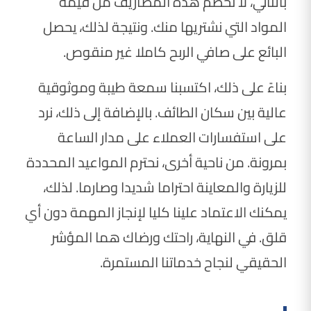
بالتالي، لا نخصم هذه المصاريف من قيمة
المواد التي نشتريها منك. ونتيجة لذلك، يحصل
البائع على صافي الربح كاملا غير منقوص.
بناءً على ذلك، اكتسبنا سمعة طيبة وموثوقية
عالية بين سكان الطائف. بالإضافة إلى ذلك، نرد
على استفسارات العملاء على مدار الساعة
بمرونة. من ناحية أخرى، نحترم المواعيد المحددة
للزيارة والمعاينة احتراما شديدا وصارما. لذلك،
يمكنك الاعتماد علينا كليا لإنجاز المهمة دون أي
قلق. في النهاية، راحتك ورضاك هما المؤشر
الحقيقي لنجاح خدماتنا المستمرة.