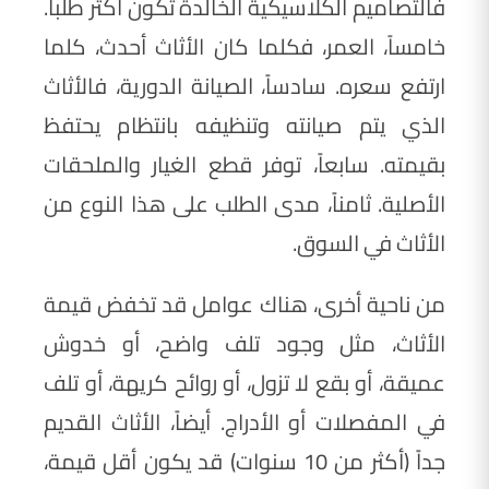
فالتصاميم الكلاسيكية الخالدة تكون أكثر طلباً.
خامساً، العمر، فكلما كان الأثاث أحدث، كلما
ارتفع سعره. سادساً، الصيانة الدورية، فالأثاث
الذي يتم صيانته وتنظيفه بانتظام يحتفظ
بقيمته. سابعاً، توفر قطع الغيار والملحقات
الأصلية. ثامناً، مدى الطلب على هذا النوع من
الأثاث في السوق.
من ناحية أخرى، هناك عوامل قد تخفض قيمة
الأثاث، مثل وجود تلف واضح، أو خدوش
عميقة، أو بقع لا تزول، أو روائح كريهة، أو تلف
في المفصلات أو الأدراج. أيضاً، الأثاث القديم
جداً (أكثر من 10 سنوات) قد يكون أقل قيمة،