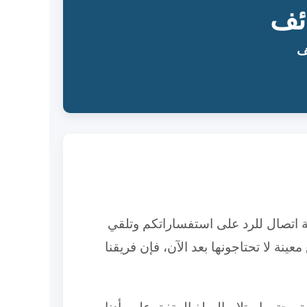
ئف
ف
لة اتصال للرد على استفساراتكم وتلقي
ينة لا تحتاجونها بعد الآن، فإن فريقنا
حتى استلام المبلغ المتفق عليه. أدناه